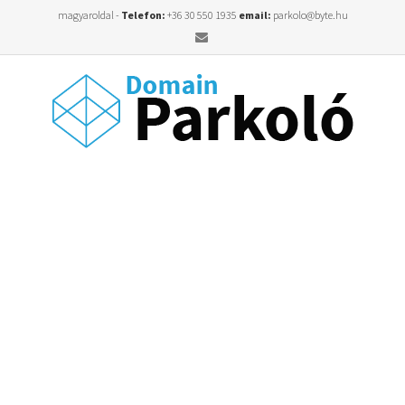
magyaroldal -
Telefon:
+36 30 550 1935
email:
parkolo@byte.hu
Email