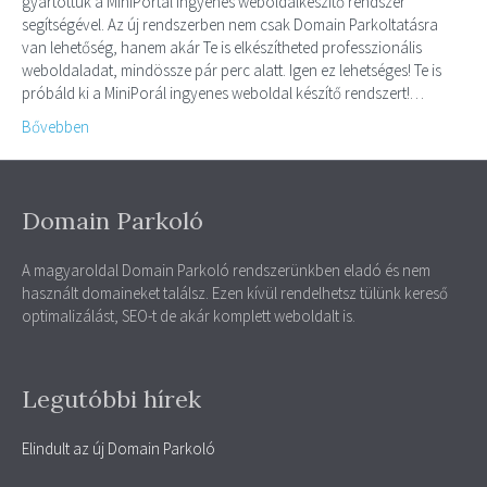
gyártottuk a MiniPortál ingyenes weboldalkészítő rendszer
segítségével. Az új rendszerben nem csak Domain Parkoltatásra
van lehetőség, hanem akár Te is elkészítheted professzionális
weboldaladat, mindössze pár perc alatt. Igen ez lehetséges! Te is
próbáld ki a MiniPorál ingyenes weboldal készítő rendszert!…
Bővebben
Domain Parkoló
A magyaroldal Domain Parkoló rendszerünkben eladó és nem
használt domaineket találsz. Ezen kívül rendelhetsz tülünk kereső
optimalizálást, SEO-t de akár komplett weboldalt is.
Legutóbbi hírek
Elindult az új Domain Parkoló