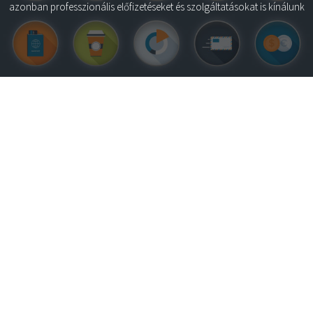
azonban professzionális előfizetéseket és szolgáltatásokat is kínálunk