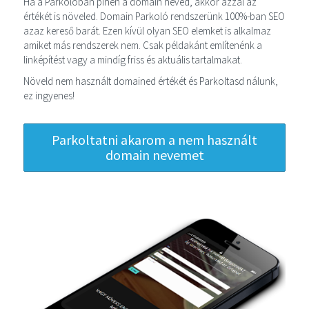
Ha a Parkolóban pihen a domain neved, akkor azzal az
értékét is növeled. Domain Parkoló rendszerünk 100%-ban SEO
azaz kereső barát. Ezen kívül olyan SEO elemket is alkalmaz
amiket más rendszerek nem. Csak példakánt említenénk a
linképítést vagy a mindíg friss és aktuális tartalmakat.
Növeld nem használt domained értékét és Parkoltasd nálunk,
ez ingyenes!
Parkoltatni akarom a nem használt
domain nevemet