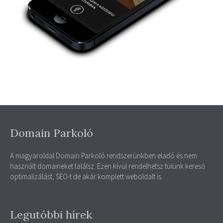
Domain Parkoló
A magyaroldal Domain Parkoló rendszerünkben eladó és nem
használt domaineket találsz. Ezen kívül rendelhetsz tülünk kereső
optimalizálást, SEO-t de akár komplett weboldalt is.
Legutóbbi hírek