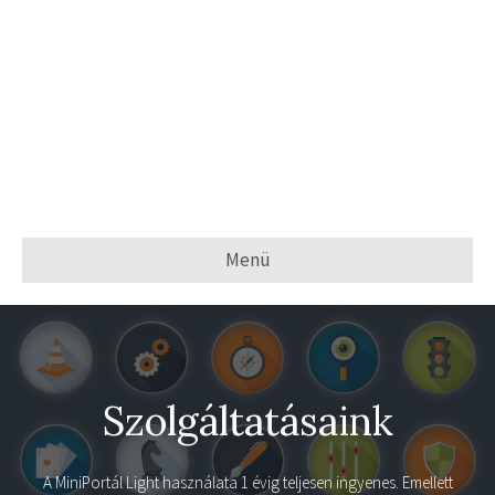
Menü
Szolgáltatásaink
A
MiniPortál Light
használata 1 évig teljesen ingyenes. Emellett