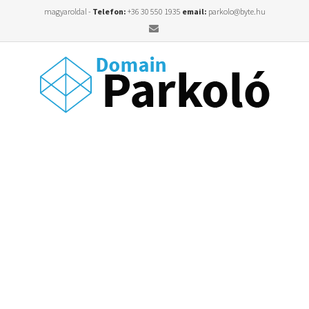
magyaroldal -
Telefon:
+36 30 550 1935
email:
parkolo@byte.hu
Email