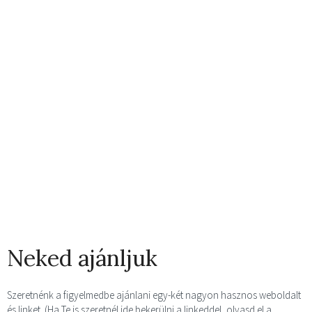
Neked ajánljuk
Szeretnénk a figyelmedbe ajánlani egy-két nagyon hasznos weboldalt
és linket. (Ha Te is szeretnél ide bekerülni a linkeddel, olvasd el a